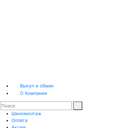
Шины легковые
Шины грузовые
Квадрошины
Мотошины
Диски легковые
Диски грузовые
Выкуп и обмен
О Компании
Шиномонтаж
Оплата
Акции