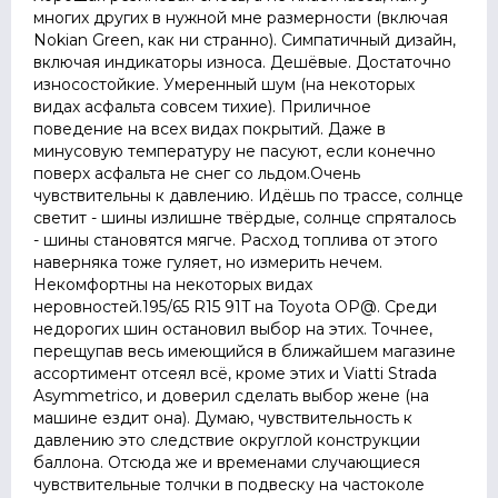
многих других в нужной мне размерности (включая
Nokian Green, как ни странно). Симпатичный дизайн,
включая индикаторы износа. Дешёвые. Достаточно
износостойкие. Умеренный шум (на некоторых
видах асфальта совсем тихие). Приличное
поведение на всех видах покрытий. Даже в
минусовую температуру не пасуют, если конечно
поверх асфальта не снег со льдом.Очень
чувствительны к давлению. Идёшь по трассе, солнце
светит - шины излишне твёрдые, солнце спряталось
- шины становятся мягче. Расход топлива от этого
наверняка тоже гуляет, но измерить нечем.
Некомфортны на некоторых видах
неровностей.195/65 R15 91T на Toyota OP@. Среди
недорогих шин остановил выбор на этих. Точнее,
перещупав весь имеющийся в ближайшем магазине
ассортимент отсеял всё, кроме этих и Viatti Strada
Asymmetrico, и доверил сделать выбор жене (на
машине ездит она). Думаю, чувствительность к
давлению это следствие округлой конструкции
баллона. Отсюда же и временами случающиеся
чувствительные толчки в подвеску на частоколе