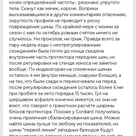
кочек определённой частоты - резонанс упругого
тела. Скачут как мячик, короче. Вопреки
высказывавшимся в других комментариях опасениях,
округлость профиля не приводит к риску
повреждения шины. По крайней мере с моими за
сезон с мая по октябрь ровным счётом ничего не
случилось. Ни проколов, ни грыж. Правда всего за
пару недель езды с неотрегулированным
схождением была почти до конца съедена
внутренняя часть протектора передних шин, но
после регулировки на стенде износа не заметно
вообще. По индикаторам на спиленных шинах
осталось 4 мм (внутри меньше, снаружи больше), а
на тех, что были сзади и перекочевали на перед
после регулировки схождения осталось более 6 мм
при пробеге за лето порядка 15 тысяч. Гул на
шершавом асфальте конечно имеется, но они не
воют, что говорит о грамотном расчёте ширины
блоков протектора. Похоже у Cordiant получилась
очень приличная сбалансированная шина. Можно
найти шины лучше по любому из показателей, но
шины "первой линии" западных брендов будут