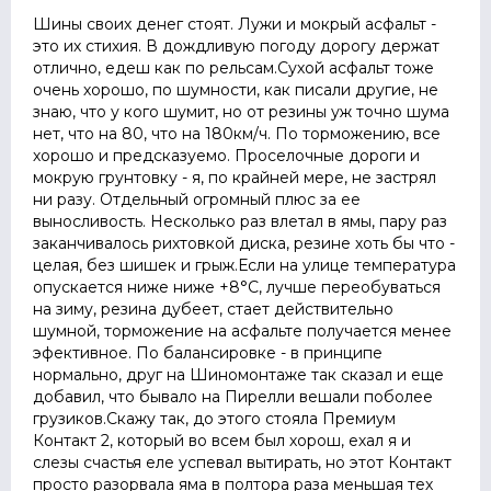
Шины своих денег стоят. Лужи и мокрый асфальт -
это их стихия. В дождливую погоду дорогу держат
отлично, едеш как по рельсам.Сухой асфальт тоже
очень хорошо, по шумности, как писали другие, не
знаю, что у кого шумит, но от резины уж точно шума
нет, что на 80, что на 180км/ч. По торможению, все
хорошо и предсказуемо. Проселочные дороги и
мокрую грунтовку - я, по крайней мере, не застрял
ни разу. Отдельный огромный плюс за ее
выносливость. Несколько раз влетал в ямы, пару раз
заканчивалось рихтовкой диска, резине хоть бы что -
целая, без шишек и грыж.Если на улице температура
опускается ниже ниже +8°С, лучше переобуваться
на зиму, резина дубеет, стает действительно
шумной, торможение на асфальте получается менее
эфективное. По балансировке - в принципе
нормально, друг на Шиномонтаже так сказал и еще
добавил, что бывало на Пирелли вешали поболее
грузиков.Скажу так, до этого стояла Премиум
Контакт 2, который во всем был хорош, ехал я и
слезы счастья еле успевал вытирать, но этот Контакт
просто разорвала яма в полтора раза меньшая тех