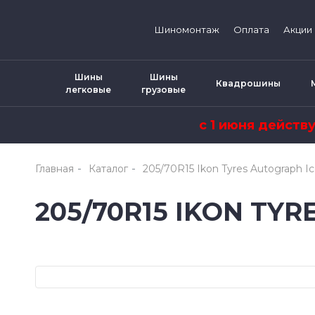
Шиномонтаж
Оплата
Акции
Шины
Шины
Квадрошины
легковые
грузовые
с 1 июня действ
Главная
Каталог
205/70R15 Ikon Tyres Autograph I
205/70R15 IKON TYR