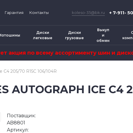
+ 7-911- 5
koleso-35@bk.ru
Гарантия
Контакты
Выкуп
Диски
Диски
Мотошины
и
легковые
грузовые
комп
обмен
ует акция по всему ассортименту шин и диско
ce C4 205/70 R15C 106/104R
ES AUTOGRAPH ICE C4 20
Поставщик:
AB8801
Артикул: