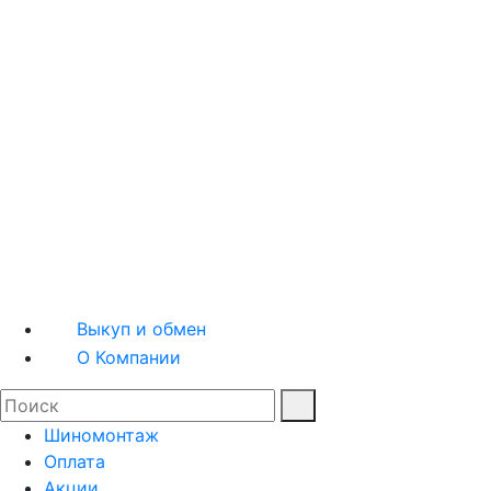
Шины легковые
Шины грузовые
Квадрошины
Мотошины
Диски легковые
Диски грузовые
Выкуп и обмен
О Компании
Шиномонтаж
Оплата
Акции