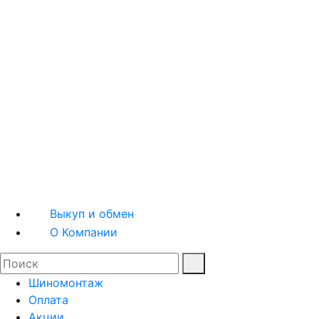
Шины легковые
Шины грузовые
Квадрошины
Мотошины
Диски легковые
Диски грузовые
Выкуп и обмен
О Компании
Шиномонтаж
Оплата
Акции