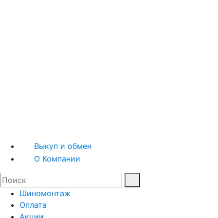
Шины легковые
Шины грузовые
Квадрошины
Мотошины
Диски легковые
Диски грузовые
Выкуп и обмен
О Компании
Шиномонтаж
Оплата
Акции