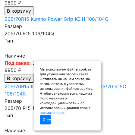
9600 ₽
В корзину
205/70R15 Kumho Power Grip KC11 106/104Q
Размер
205/70 R15 106/104Q
Тип
Наличие
Под заказ:
20 шт
9950 ₽
Мы используем файлы cookies
для улучшения работы сайта.
В корзину
Оставаясь на нашем сайте, вы
соглашаетесь с условиями
205/70R15 Kumho Winter Portran CW11 205/70 R15C
использования файлов cookies.
106/104R
Чтобы ознакомиться с нашими
Положениями о
Размер
конфиденциальности и об
205/70 R15 106/104R
использовании файлов cookie,
нажмите здесь
.
Тип
Я согласен
Наличие